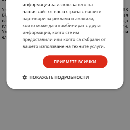
информация за използването на
Универсална, прототипна, макетна платка SOLDERLESS
нашия сайт от ваша страна с нашите
BREADBOARD с количество контактни точки 830. Материал
партньори за реклама и анализи,
на контакта фосфорен бронз. Алуминиева екранираща
които може да я комбинират с друга
плочка, възможност за свързване в по-големи модули.
Удобна за бързо построяване и тестване на различни
информация, която сте им
електронни схеми без използване на поялник.
предоставили или която са събрали от
вашето използване на техните услуги.
ПРИЕМЕТЕ ВСИЧКИ
ПОКАЖЕТЕ ПОДРОБНОСТИ