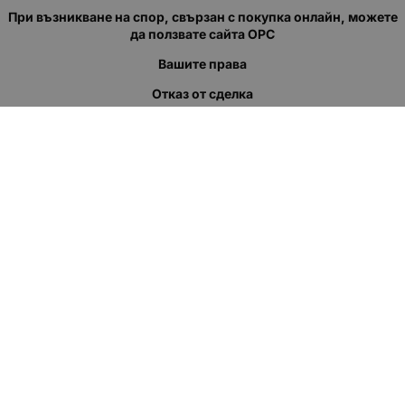
При възникване на спор, свързан с покупка онлайн, можете
да ползвате сайта ОРС
Вашите права
Отказ от сделка
За нас
Полезни връзки
Карта на сайта
Контакти
КОНТАКТИ
"КВАЗЕР" ЕООД
Адрес: гр. Пловдив
ул."Кукленско шосе" No.12
Ел. поща (препиши, не копирай):
salеs:at:kvazer.cоm
Телефон:
088 55 99 413