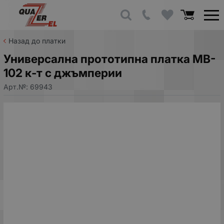
Назад до платки
Универсална прототипна платка MB-
102 к-т с джъмперии
Арт.№:
69943