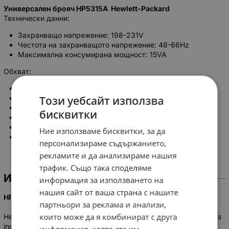
Универсален брояч HP5315A
Hewlett
-
Packard
Технически данни:
Захранващо напрежение: 198-231V
Честота на захранващото напрежение: 48-66Hz
Максимална консумирана мощност: 15VA
Обхват:
Постоянен ток - 0 Hz до 100 MHz
Променлив ток - 30 Hz до 100 MHz
Този уебсайт използва
Входна чуствителност:
бисквитки
10 mV RMS синусоида до 10 MHz
25 mV RMS синусоида до 100 MHz
Ние използваме бисквитки, за да
1MΩ / 40pF
персонализираме съдържанието,
рекламите и да анализираме нашия
трафик. Също така споделяме
ИНФОРМАЦИЯ
информация за използването на
нашия сайт от ваша страна с нашите
HP 5315A and HP 53168 Universal Counters
партньори за реклама и анализи,
които може да я комбинират с друга
Hewlett-Packard's economical HP 5315A and HP 5316B counters
include a custom circuit called the MRC (Multiple Register