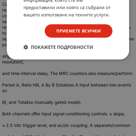
информация, която сте им
Counter). Reciprocal counting techniques provide frequency
предоставили или която са събрали от
resolution of 7 digits per second even at low frequencies. The
вашето използване на техните услуги.
continuously adjustable gate time allows automatic selection of
sample size for easy trade-offs between measurement time and
resolution. The MRC counters measure frequency to 100MHz-up
ПРИЕМЕТЕ ВСИЧКИ
to 1.0GHz with the optional Channel C-for CW and pulsed RF
signals as narrow as 60 ms. Three time-interval measurements are
possible:
ПОКАЖЕТЕ ПОДРОБНОСТИ
single-shot (100 ns to 100,000 s), averaging (down to 10 ps
resolution),
and time-interval delay. The MRC counters also measure/perform:
Period A, Ratio NB, A By B (totalizes A input between two events
on
B), and Totalize (manually gated mode).
Both channels offer input signal conditioning controls: ± slope,
± 2.5 Vdc trigger level, and ac/dc coupling. A separate/common