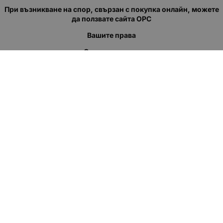
При възникване на спор, свързан с покупка онлайн, можете
да ползвате сайта ОРС
Вашите права
Отказ от сделка
За нас
Полезни връзки
Карта на сайта
Контакти
КОНТАКТИ
"КВАЗЕР" ЕООД
Адрес: гр. Пловдив
ул."Кукленско шосе" No.12
Ел. поща (препиши, не копирай):
salеs:at:kvazer.cоm
Телефон:
088 55 99 413