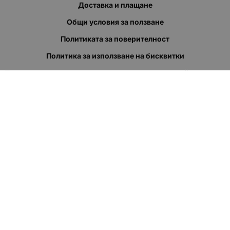
Доставка и плащане
Общи условия за ползване
Политиката за поверителност
Политика за използване на бисквитки
При възникване на спор, свързан с покупка онлайн, можете
да ползвате сайта ОРС
Вашите права
Отказ от сделка
За нас
Полезни връзки
Карта на сайта
Контакти
КОНТАКТИ