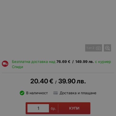
1 от 2
Безплатна доставка над
76.69
€
/
149.99
лв.
с куриер
Спиди
20.40
€
39.90
лв.
/
В наличност
Доставка и плащане
КУПИ
бр.