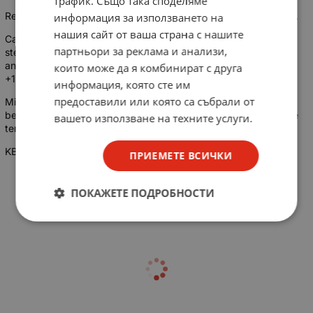
трафик. Също така споделяме
Ready-to-fit. Ideal for drawn shafts with high radial load-ratings.
информация за използването на
нашия сайт от ваша страна с нашите
Cast iron housings with bearing inserts made of rolling bearing
партньори за реклама и анализи,
steelare extremely economical, withstand extremely high loads
and are admissible for a temperature range from -10°C up to
които може да я комбинират с друга
+120°C.
информация, която сте им
предоставили или която са събрали от
Miniature housings made of stainless steel or zinc die cast with
bearing inserts made of stainless steel or rolling bearing steelare
вашето използване на техните услуги.
temperature-resistant from -20°C up to +120°C.
KBS rolling bearings
ПРИЕМЕТЕ ВСИЧКИ
ПОКАЖЕТЕ ПОДРОБНОСТИ