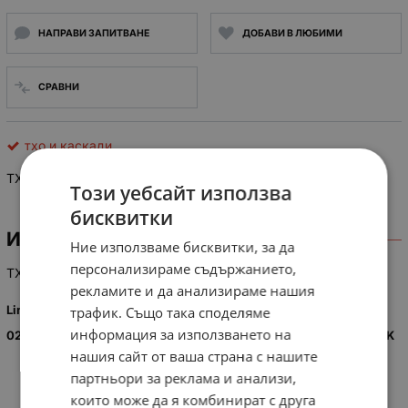
НАПРАВИ ЗАПИТВАНЕ
ДОБАВИ В ЛЮБИМИ
СРАВНИ
тхо и каскади
TXO FAT 3743 аналог HR 5705
Този уебсайт използва
бисквитки
ИНФОРМАЦИЯ
Ние използваме бисквитки, за да
персонализираме съдържанието,
TXO FAT 3743 аналог HR 5705
рекламите и да анализираме нашия
Line Output Transformer / Flyback: HR5705 (HR 5705) - 29201-
трафик. Също така споделяме
информация за използването на
024.04 GRUNDIG LINE OUTPUT TRANSFORMER (LOPT)/ FLYBACK
нашия сайт от ваша страна с нашите
партньори за реклама и анализи,
които може да я комбинират с друга