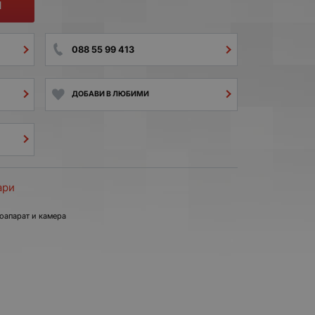
И
088 55 99 413
ДОБАВИ В ЛЮБИМИ
ари
оапарат и камера