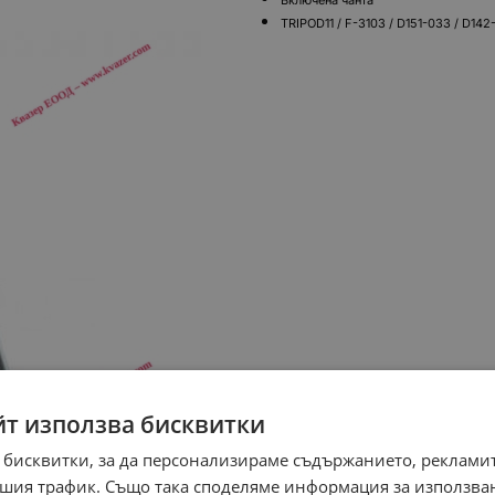
Включена чанта
TRIPOD11 / F-3103 / D151-033 / D142
йт използва бисквитки
 бисквитки, за да персонализираме съдържанието, рекламит
шия трафик. Също така споделяме информация за използва