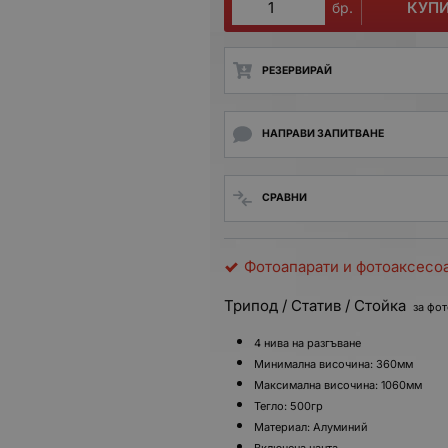
КУП
бр.
РЕЗЕРВИРАЙ
НАПРАВИ ЗАПИТВАНЕ
СРАВНИ
Фотоапарати и фотоаксесо
Трипод /
Статив / Стойка
за фот
4 нива на разгъване
Минимална височина: 360мм
Максимална височина: 1060мм
Тегло: 500гр
Материал: Алуминий