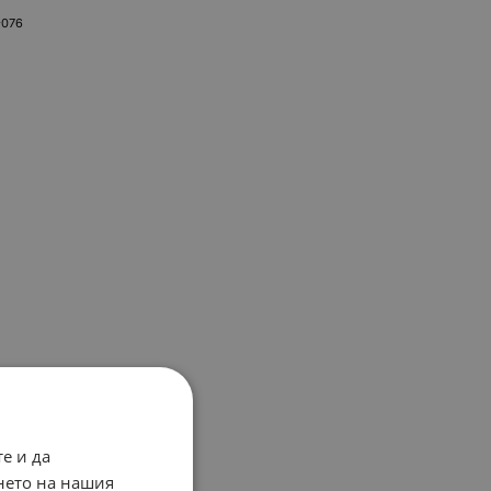
-076
е и да
нето на нашия