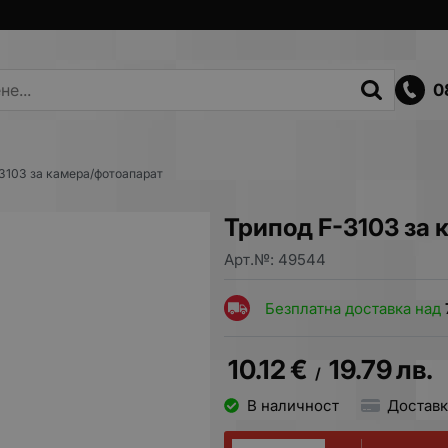
0
3103 за камера/фотоапарат
Трипод F-3103 за
Арт.№:
49544
Безплатна доставка над
10.12
€
19.79
лв.
/
В наличност
Доставк