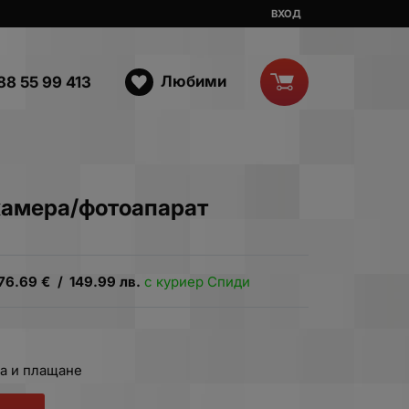
ВХОД
Любими
88 55 99 413
 камера/фотоапарат
76.69
€
/
149.99
лв.
с куриер Спиди
а и плащане