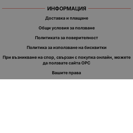
ИНФОРМАЦИЯ
Доставка и плащане
Общи условия за ползване
Политиката за поверителност
Политика за използване на бисквитки
При възникване на спор, свързан с покупка онлайн, можете
да ползвате сайта ОРС
Вашите права
Отказ от сделка
За нас
Полезни връзки
Карта на сайта
Контакти