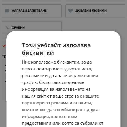
НАПРАВИ ЗАПИТВАНЕ
ДОБАВИ В ЛЮБИМИ
СРАВНИ
Този уебсайт използва
други трансформатори
бисквитки
трансформатор MAJESTIC U1:2x110V, U2 1X120V VA250
Ние използваме бисквитки, за да
производител MAJESTIC TRANSFORMER CO
персонализираме съдържанието,
Първично напрежение: 11OV AC 120V AC 50Hz 60Hz
рекламите и да анализираме нашия
VA250
Вторично напрежение 1: 26.5v 9.5A
трафик. Също така споделяме
информация за използването на
нашия сайт от ваша страна с нашите
партньори за реклама и анализи,
които може да я комбинират с друга
информация, която сте им
предоставили или която са събрали от