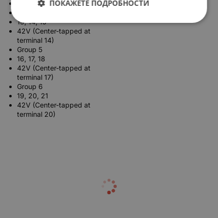
ПОКАЖЕТЕ ПОДРОБНОСТИ
Chassis/Earth Ground
Group 4
13, 14, 15
42V (Center-tapped at
terminal 14)
Group 5
16, 17, 18
42V (Center-tapped at
terminal 17)
Group 6
19, 20, 21
42V (Center-tapped at
terminal 20)