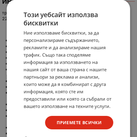
ИНФОРМАЦИЯ
трансформатор RISATTI ITALY TIPO T9PAI 03 VA216 ВХОД
Този уебсайт използва
220В - 3х42V - 3x20-0-20V
бисквитки
Ние използваме бисквитки, за да
персонализираме съдържанието,
Winding Group
Terminals
рекламите и да анализираме нашия
Voltage Description
трафик. Също така споделяме
Group 1
информация за използването на
3, 4, 5
нашия сайт от ваша страна с нашите
42V (Center-tapped at
terminal 4)
партньори за реклама и анализи,
Group 2
които може да я комбинират с друга
6, 7, 8
информация, която сте им
42V (Center-tapped at
terminal 7)
предоставили или която са събрали от
Group 3
вашето използване на техните услуги.
9, 10, 11
42V (Center-tapped at
terminal 10)
ПРИЕМЕТЕ ВСИЧКИ
Ground/Shield
12