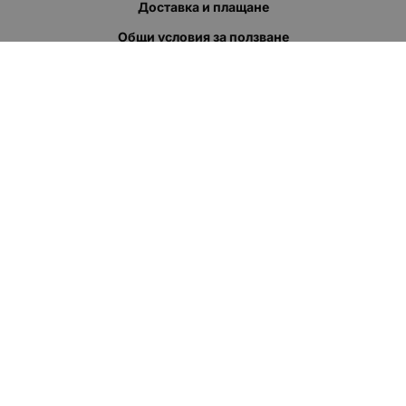
Доставка и плащане
Общи условия за ползване
Политиката за поверителност
Политика за използване на бисквитки
При възникване на спор, свързан с покупка онлайн, можете
да ползвате сайта ОРС
Вашите права
Отказ от сделка
За нас
Полезни връзки
Карта на сайта
Контакти
КОНТАКТИ