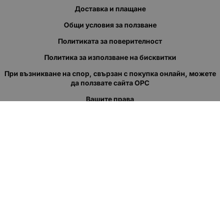
Доставка и плащане
Общи условия за ползване
Политиката за поверителност
Политика за използване на бисквитки
При възникване на спор, свързан с покупка онлайн, можете
да ползвате сайта ОРС
Вашите права
Отказ от сделка
За нас
Полезни връзки
Карта на сайта
Контакти
КОНТАКТИ