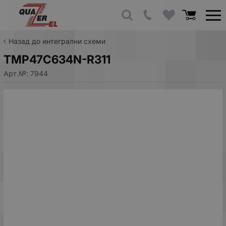
Назад до интегрални схеми
TMP47C634N-R311
Арт.№:
7944