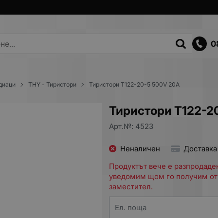
0
 диаци
THY - Тиристори
Тиристори Т122-20-5 500V 20A
Тиристори Т122-2
Арт.№:
4523
Неналичен
Доставка
Продуктът вече е разпродаден
уведомим щом го получим от
заместител.
Ел. поща