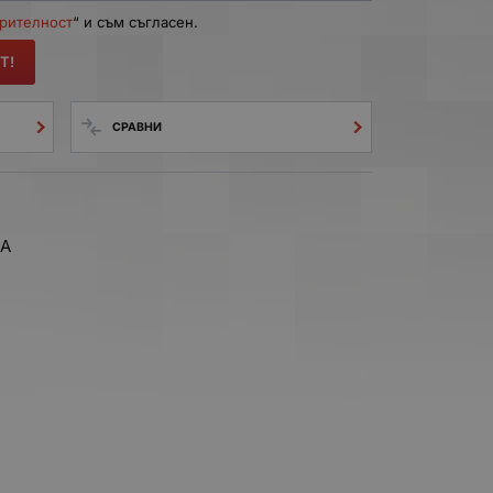
ерителност
“ и съм съгласен.
Т!
СРАВНИ
0A