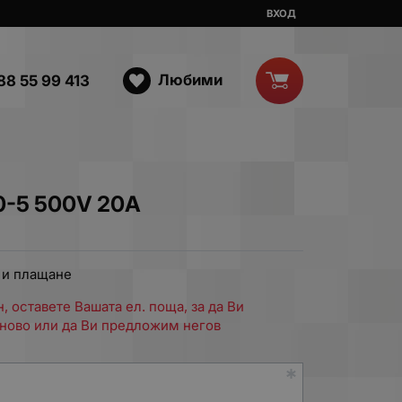
ВХОД
Любими
88 55 99 413
0-5 500V 20A
 и плащане
, оставете Вашата ел. поща, за да Ви
ново или да Ви предложим негов