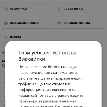
088 55 99 413
РЕЗЕРВИРАЙ
НАПРАВИ ЗАПИТВАНЕ
ДОБАВИ В ЛЮБИМИ
СРАВНИ
Този уебсайт използва
платки
бисквитки
AG TERMOPASTY Лента: термопроводяща; W: 30mm; L:
30mm; Thk: 3mm; 2,4W/mK
Ние използваме бисквитки, за да
персонализираме съдържанието,
Производител: AG TERMOPASTY
рекламите и да анализираме нашия
Тип лента: термопроводяща
Широчина: 30mm
трафик. Също така споделяме
Дължина: 30mm
информация за използването на
Дебелина: 3mm
нашия сайт от ваша страна с нашите
Топлопроводимост: 2,4
W.m⁻¹.K⁻¹
партньори за реклама и анализи,
Приложение на лентите: улеснява топлоотвеждането
Версия: двустранна
които може да я комбинират с друга