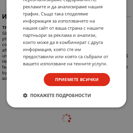
рекламите и да анализираме нашия
трафик. Също така споделяме
ИНФОРМАЦИЯ
информация за използването на
нашия сайт от ваша страна с нашите
The Non-Silicone Advantage
Silicone-based compounds have an undesirable tendency to
партньори за реклама и анализи,
physically migrate and contaminate
които може да я комбинират с друга
components nearby. This interferes with circuit operation long
информация, която сте им
after hardware installation to cause
unexpected, untimely and often inaccessible problems. The AOS
предоставили или която са събрали от
Heat Sink Compound’s no creep
вашето използване на техните услуги.
feature extends circuit life by protecting components longer and
by eliminating premature failure of
adjacent components caused by migrating silicone base fluid.
ПРИЕМЕТЕ ВСИЧКИ
ПОКАЖЕТЕ ПОДРОБНОСТИ