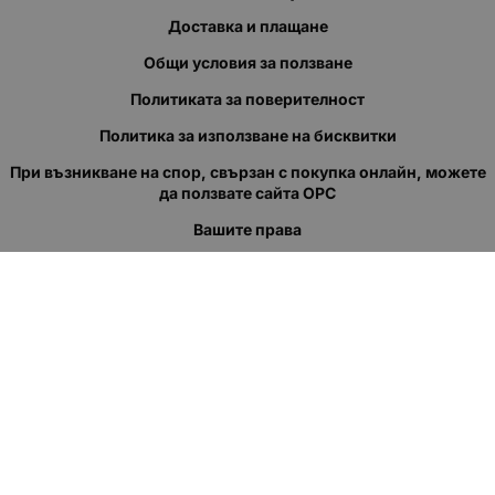
Доставка и плащане
Общи условия за ползване
Политиката за поверителност
Политика за използване на бисквитки
При възникване на спор, свързан с покупка онлайн, можете
да ползвате сайта ОРС
Вашите права
Отказ от сделка
За нас
Полезни връзки
Карта на сайта
Контакти
КОНТАКТИ