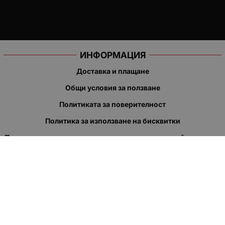
ИНФОРМАЦИЯ
Доставка и плащане
Общи условия за ползване
Политиката за поверителност
Политика за използване на бисквитки
При възникване на спор, свързан с покупка онлайн, можете
да ползвате сайта ОРС
Вашите права
Отказ от сделка
За нас
Полезни връзки