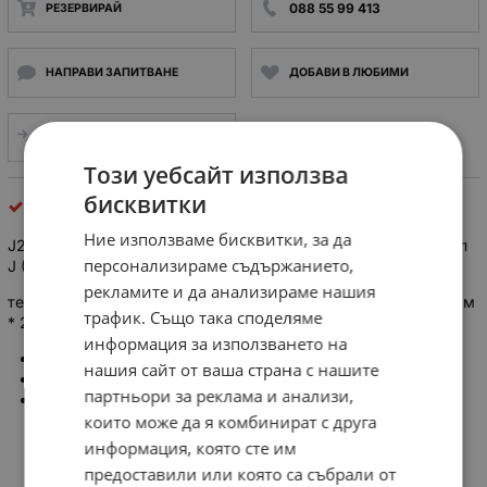
088 55 99 413
РЕЗЕРВИРАЙ
НАПРАВИ ЗАПИТВАНЕ
ДОБАВИ В ЛЮБИМИ
СРАВНИ
Този уебсайт използва
бисквитки
Термодатчици
Ние използваме бисквитки, за да
J2000x300mm Louisa Electric Termocoupla / термодвайка тип
персонализираме съдържанието,
J (FeCu-Ni)
рекламите и да анализираме нашия
термосонда тип J (Fe-CuNi / Желязо-Константан), глава ф6мм
трафик. Също така споделяме
* 2000мм, кабел - 1.5 метра
информация за използването на
Обхват: 0...400℃
нашия сайт от ваша страна с нашите
Резба: M12x1 метрична
партньори за реклама и анализи,
Кабел: 1,5м
които може да я комбинират с друга
информация, която сте им
предоставили или която са събрали от