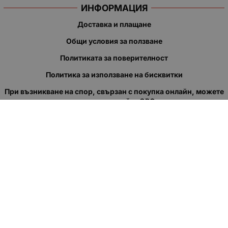
ИНФОРМАЦИЯ
Доставка и плащане
Общи условия за ползване
Политиката за поверителност
Политика за използване на бисквитки
При възникване на спор, свързан с покупка онлайн, можете
да ползвате сайта ОРС
Вашите права
Отказ от сделка
За нас
Полезни връзки
Карта на сайта
Контакти