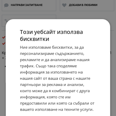
НАПРАВИ ЗАПИТВАНЕ
ДОБАВИ В ЛЮБИМИ
СРАВНИ
Този уебсайт използва
Крайни и пътни прекъсвачи
бисквитки
Telemecanique Sensors
Ние използваме бисквитки, за да
Краен изключвател / Пътен прекъсвач Telemecanique ZCP21
персонализираме съдържанието,
+ ZCY45
рекламите и да анализираме нашия
трафик. Също така споделяме
Telemecanique Limit Switch XCKP2118P16
информация за използването на
нашия сайт от ваша страна с нашите
партньори за реклама и анализи,
които може да я комбинират с друга
информация, която сте им
предоставили или която са събрали от
вашето използване на техните услуги.