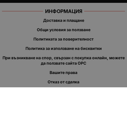
ИНФОРМАЦИЯ
Доставка и плащане
Общи условия за ползване
Политиката за поверителност
Политика за използване на бисквитки
При възникване на спор, свързан с покупка онлайн, можете
да ползвате сайта ОРС
Вашите права
Отказ от сделка
За нас
Полезни връзки
Карта на сайта
Контакти