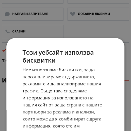
НАПРАВИ ЗАПИТВАНЕ
ДОБАВИ В ЛЮБИМИ
СРАВНИ
съединители rj
Този уебсайт използва
бисквитки
Телефонна розетка за стена ТА-1027 RJ11 6p4c
Ние използваме бисквитки, за да
персонализираме съдържанието,
ИНФОРМАЦИЯ
рекламите и да анализираме нашия
трафик. Също така споделяме
информация за използването на
нашия сайт от ваша страна с нашите
партньори за реклама и анализи,
които може да я комбинират с друга
информация, която сте им