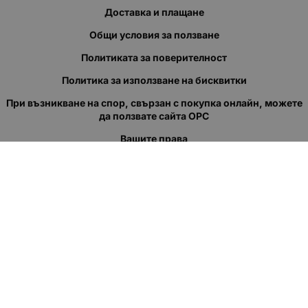
Доставка и плащане
Общи условия за ползване
Политиката за поверителност
Политика за използване на бисквитки
При възникване на спор, свързан с покупка онлайн, можете
да ползвате сайта ОРС
Вашите права
Отказ от сделка
За нас
Полезни връзки
Карта на сайта
Контакти
КОНТАКТИ