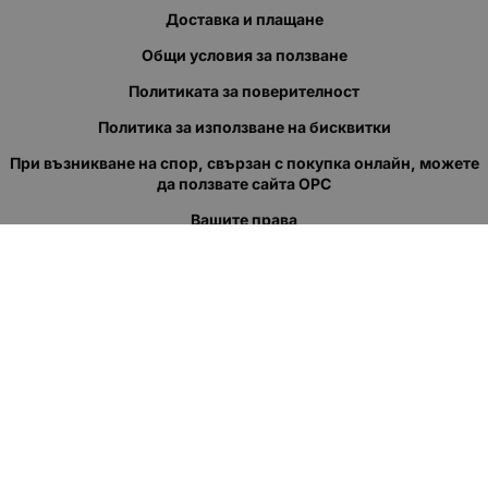
Доставка и плащане
Общи условия за ползване
Политиката за поверителност
Политика за използване на бисквитки
При възникване на спор, свързан с покупка онлайн, можете
да ползвате сайта ОРС
Вашите права
Отказ от сделка
За нас
Полезни връзки
Карта на сайта
Контакти
КОНТАКТИ