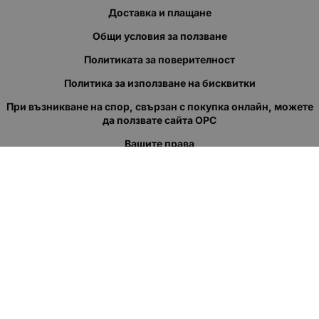
Доставка и плащане
Общи условия за ползване
Политиката за поверителност
Политика за използване на бисквитки
При възникване на спор, свързан с покупка онлайн, можете
да ползвате сайта ОРС
Вашите права
Отказ от сделка
За нас
Полезни връзки
Карта на сайта
Контакти
КОНТАКТИ