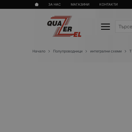
ЗА НАС
МАГАЗИНИ
КОНТАКТИ
Начало
Полупроводници
интегрални схеми
T