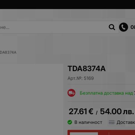
0
DA8374A
TDA8374A
Арт.№:
5169
Безплатна доставка над
27.61
€
54.00
лв.
/
В наличност
Доставк