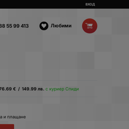
ВХОД
Любими
88 55 99 413
76.69
€
/
149.99
лв.
с куриер Спиди
а и плащане