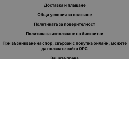
Доставка и плащане
Общи условия за ползване
Политиката за поверителност
Политика за използване на бисквитки
При възникване на спор, свързан с покупка онлайн, можете
да ползвате сайта ОРС
Вашите права
Отказ от сделка
За нас
Полезни връзки
Карта на сайта
Контакти
КОНТАКТИ