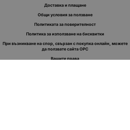
Доставка и плащане
Общи условия за ползване
Политиката за поверителност
Политика за използване на бисквитки
При възникване на спор, свързан с покупка онлайн, можете
да ползвате сайта ОРС
Вашите права
Отказ от сделка
За нас
Полезни връзки
Карта на сайта
Контакти
КОНТАКТИ