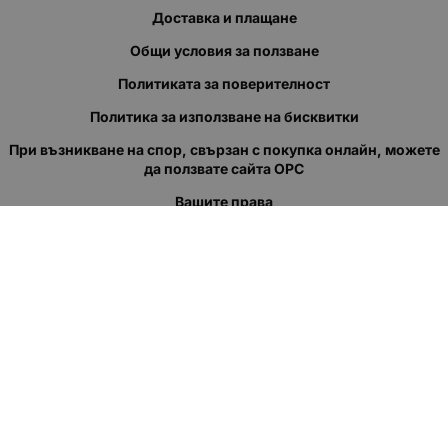
Доставка и плащане
Общи условия за ползване
Политиката за поверителност
Политика за използване на бисквитки
При възникване на спор, свързан с покупка онлайн, можете
да ползвате сайта ОРС
Вашите права
Отказ от сделка
За нас
Полезни връзки
Карта на сайта
Контакти
КОНТАКТИ