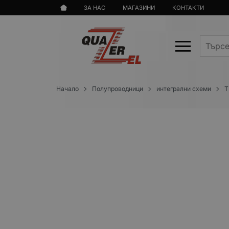
ЗА НАС
МАГАЗИНИ
КОНТАКТИ
Начало
Полупроводници
интегрални схеми
T