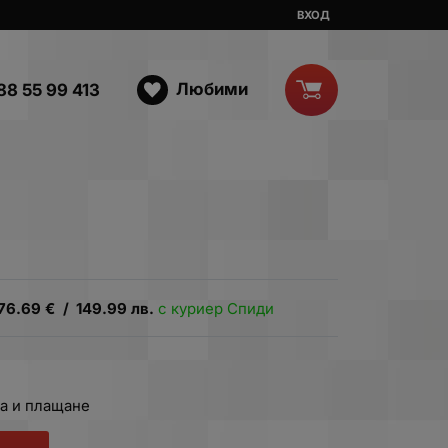
ВХОД
Любими
88 55 99 413
76.69
€
/
149.99
лв.
с куриер Спиди
а и плащане