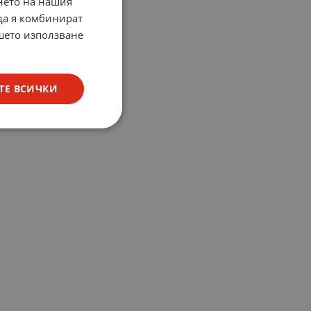
нето на нашия
 да я комбинират
ашето използване
ТЕ ВСИЧКИ