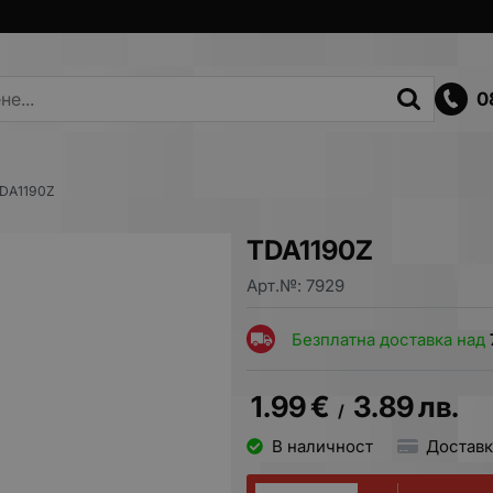
0
DA1190Z
TDA1190Z
Арт.№:
7929
Безплатна доставка над
1.99
€
3.89
лв.
/
В наличност
Доставк