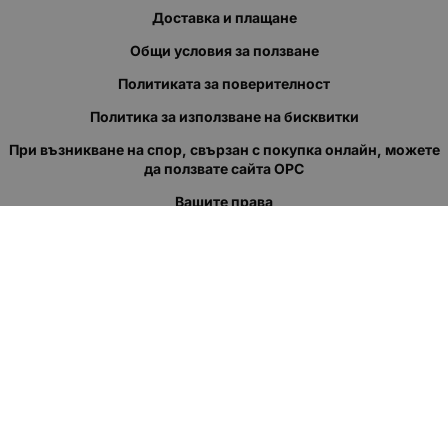
Доставка и плащане
Общи условия за ползване
Политиката за поверителност
Политика за използване на бисквитки
При възникване на спор, свързан с покупка онлайн, можете
да ползвате сайта ОРС
Вашите права
Отказ от сделка
За нас
Полезни връзки
Карта на сайта
Контакти
КОНТАКТИ