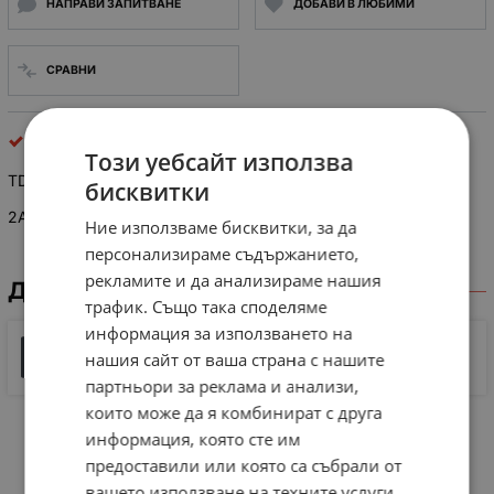
НАПРАВИ ЗАПИТВАНЕ
ДОБАВИ В ЛЮБИМИ
СРАВНИ
интегрални схеми
Този уебсайт използва
TD 1410 C /smd
бисквитки
2A 380KHZ 20V PWM Buck DC/DC Converter
Ние използваме бисквитки, за да
персонализираме съдържанието,
рекламите и да анализираме нашия
ДОКУМЕНТИ ЗА СВАЛЯНЕ
трафик. Също така споделяме
информация за използването на
Документ 1
нашия сайт от ваша страна с нашите
277 KB |
PDF
PDF
партньори за реклама и анализи,
които може да я комбинират с друга
информация, която сте им
предоставили или която са събрали от
вашето използване на техните услуги.