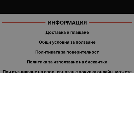
ИНФОРМАЦИЯ
Доставка и плащане
Общи условия за ползване
Политиката за поверителност
Политика за използване на бисквитки
При възникване на спор, свързан с покупка онлайн, можете
да ползвате сайта ОРС
Вашите права
Отказ от сделка
За нас
Полезни връзки
Карта на сайта