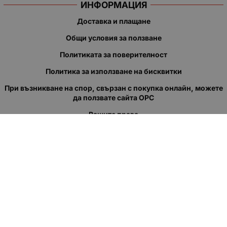
ИНФОРМАЦИЯ
Доставка и плащане
Общи условия за ползване
Политиката за поверителност
Политика за използване на бисквитки
При възникване на спор, свързан с покупка онлайн, можете
да ползвате сайта ОРС
Вашите права
Отказ от сделка
За нас
Полезни връзки
Карта на сайта
Контакти