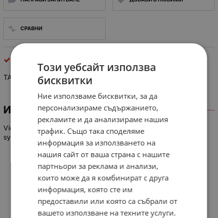
СРАВНИ
интегрални схеми
Този уебсайт използва
TA 8867 BN
бисквитки
Ние използваме бисквитки, за да
персонализираме съдържанието,
ИНФОРМАЦИЯ
рекламите и да анализираме нашия
Video/chroma and sync. signal processing IC for Pal/NTSC
трафик. Също така споделяме
system color televisions
информация за използването на
нашия сайт от ваша страна с нашите
партньори за реклама и анализи,
които може да я комбинират с друга
информация, която сте им
предоставили или която са събрали от
вашето използване на техните услуги.