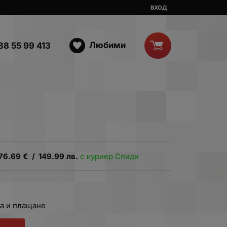
ВХОД
Любими
88 55 99 413
76.69
€
/
149.99
лв.
с куриер Спиди
а и плащане