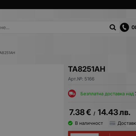
0
A8251AH
TA8251AH
Арт.№:
5166
Безплатна доставка над
7.38
€
14.43
лв.
/
В наличност
Доставк