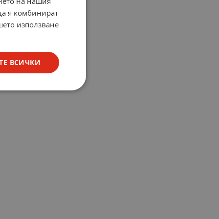
нето на нашия
 да я комбинират
ашето използване
ТЕ ВСИЧКИ