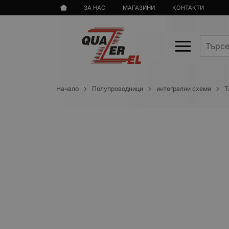
ЗА НАС
МАГАЗИНИ
КОНТАКТИ
Начало
Полупроводници
интегрални схеми
T