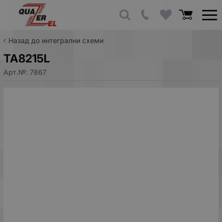
Назад до интегрални схеми
TA8215L
Арт.№:
7867