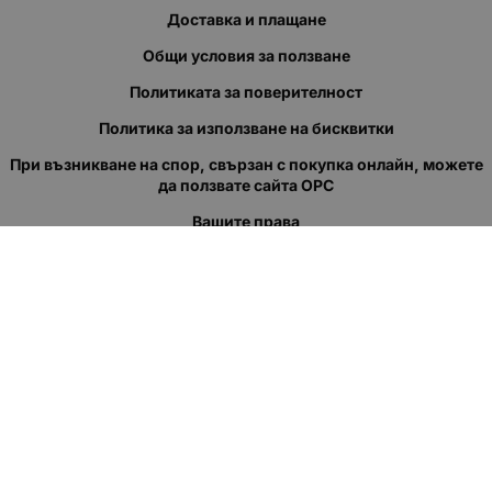
Доставка и плащане
Общи условия за ползване
Политиката за поверителност
Политика за използване на бисквитки
При възникване на спор, свързан с покупка онлайн, можете
да ползвате сайта ОРС
Вашите права
Отказ от сделка
За нас
Полезни връзки
Карта на сайта
Контакти
КОНТАКТИ