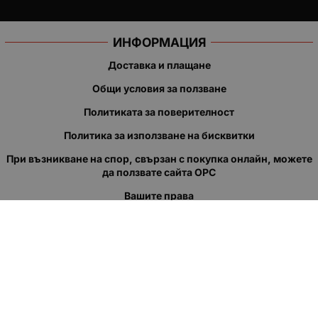
ИНФОРМАЦИЯ
Доставка и плащане
Общи условия за ползване
Политиката за поверителност
Политика за използване на бисквитки
При възникване на спор, свързан с покупка онлайн, можете
да ползвате сайта ОРС
Вашите права
Отказ от сделка
За нас
Полезни връзки
Карта на сайта
Контакти