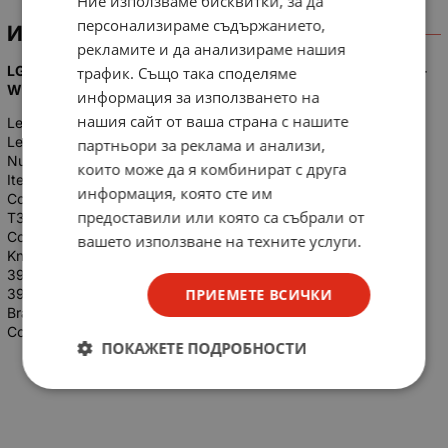
Ние използваме бисквитки, за да
персонализираме съдържанието,
ИНФОРМАЦИЯ
рекламите и да анализираме нашия
LG INNOTEK POLA2.0 39'' A TYPE REV 0.0 - 34.2 Cm 4 Leds -
трафик. Също така споделяме
WK-304 Led Tv Bar Features
информация за използването на
нашия сайт от ваша страна с нашите
Led Length: 34.2 Cm
Led Type: D-LED
партньори за реклама и анализи,
Number of Leds: 4 Pieces
които може да я комбинират с друга
Item Number: LG INNOTEK POLA2.0 39'' A TYPE REV 0.0
информация, която сте им
Compatible Panel Models: HC390DUN-VCFP1-21XX ,
предоставили или която са събрали от
T390HVN02.2 , HC390DUN-VCFP1-11XX , HC390DUNVAHS1
Compatible Brands: LG
вашето използване на техните услуги.
Known TV Models: 39LN5420 , 39LA620S , 39LN575S ,
39LN5300 , 39LN5400 , 39LN5700 , 39LN5100 , 39LN575V ,
ПРИЕМЕТЕ ВСИЧКИ
39LN578V
Brand: Weko
Code: WK-304
ПОКАЖЕТЕ ПОДРОБНОСТИ