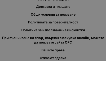
Доставка и плащане
Общи условия за ползване
Политиката за поверителност
Политика за използване на бисквитки
При възникване на спор, свързан с покупка онлайн, можете
да ползвате сайта ОРС
Вашите права
Отказ от сделка
За нас
Полезни връзки
Карта на сайта
Контакти
КОНТАКТИ