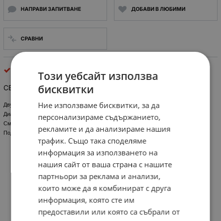
НАПРАВИ ЗАПИТВАНЕ
ДОБАВИ В ЛЮБИМИ
СРАВНИ
светодиоди
Този уебсайт използва
бисквитки
СВЕТОДИОД 5мм. ДВУЦВЕТЕН червен - зелен
Ние използваме бисквитки, за да
Двуцветен, 2-изводен, кръгъл светодиод;
Диаметър 5mm, цветове - червен/зелен;
персонализираме съдържанието,
Смяна цвета на светене при обръщане на поляритета;
рекламите и да анализираме нашия
Подходящ за индициране на правилен/неправилен поляритет.
трафик. Също така споделяме
информация за използването на
нашия сайт от ваша страна с нашите
партньори за реклама и анализи,
които може да я комбинират с друга
информация, която сте им
предоставили или която са събрали от