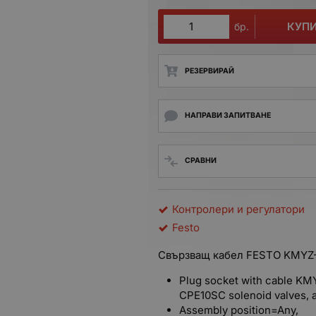
КУП
бр.
РЕЗЕРВИРАЙ
НАПРАВИ ЗАПИТВАНЕ
СРАВНИ
Контролери и регулатори
Festo
Свързващ кабел FESTO KMYZ-
Plug socket with cable K
CPE10SC solenoid valves, a
Assembly position=Any,