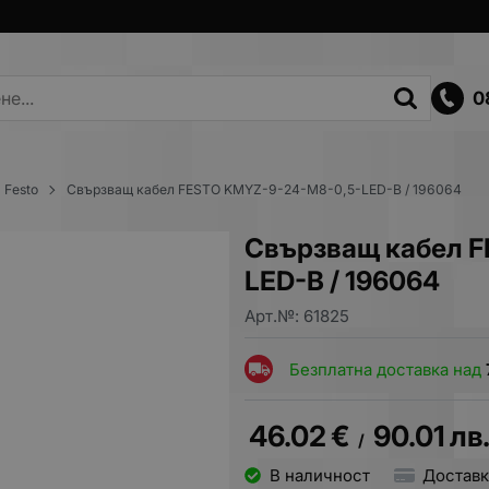
0
Festo
Свързващ кабел FESTO KMYZ-9-24-M8-0,5-LED-B / 196064
Свързващ кабел 
LED-B / 196064
Арт.№:
61825
Безплатна доставка над
46.02
€
90.01
лв
/
В наличност
Доставк