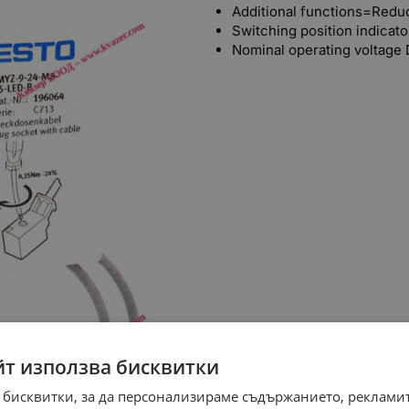
Additional functions=Reduc
Switching position indicat
Nominal operating voltage
йт използва бисквитки
 бисквитки, за да персонализираме съдържанието, рекламит