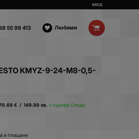
ВХОД
Любими
88 55 99 413
FESTO KMYZ-9-24-M8-0,5-
76.69
€
/
149.99
лв.
с куриер Спиди
.
а и плащане