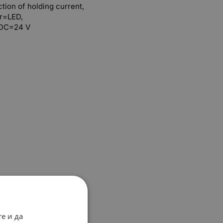
tion of holding current,
or=LED,
 DC=24 V
е и да