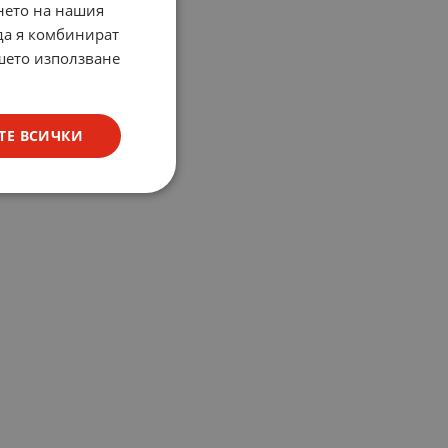
нето на нашия
 да я комбинират
ашето използване
ТЕ ВСИЧКИ