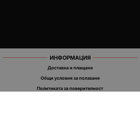
ИНФОРМАЦИЯ
Доставка и плащане
Общи условия за ползване
Политиката за поверителност
Политика за използване на бисквитки
При възникване на спор, свързан с покупка онлайн, можете
да ползвате сайта ОРС
Вашите права
Отказ от сделка