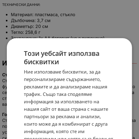
ТЕХНИЧЕСКИ ДАННИ:
Материал: пластмаса, стъкло
Дълбочина: 3,7 см
Диаметър: 20 см
Тегло: 258,6 г
Захранване: 1x AA батерия (не е включена)
Този уебсайт използва
бисквитки
ИНФОРМАЦИЯ
Ние използваме бисквитки, за да
Стенен часовник 20см Teesa
персонализираме съдържанието,
Стенен часовник Teesa с диаметър 20 см е практично и
рекламите и да анализираме нашия
функционално решение с универсална употреба. Така че, ако
се интересувате от стенен часовник за кухнята или детската
трафик. Също така споделяме
стая, офиса или всекидневната, TSA0038 ще отговори на
информация за използването на
вашите очаквания.
нашия сайт от ваша страна с нашите
Големи ясни числа
партньори за реклама и анализи,
Стенният часовник Teesa е оборудван с аналогова система за
които може да я комбинират с друга
показване на времето. Важното е, че циферблатът на
информация, която сте им
устройството има ясни часови маркировки и точна минутна
скала. Големите и ясни цифри улесняват разчитането на часа
предоставили или която са събрали от