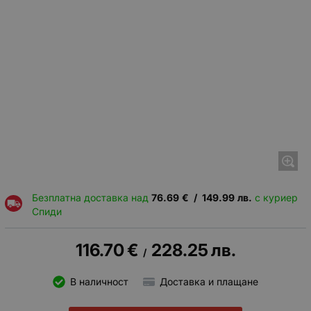
Безплатна доставка над
76.69
€
/
149.99
лв.
с куриер
Спиди
116.70
€
228.25
лв.
/
В наличност
Доставка и плащане