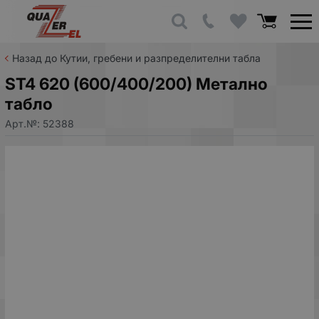
Назад до Кутии, гребени и разпределителни табла
ST4 620 (600/400/200) Метално
табло
Арт.№:
52388