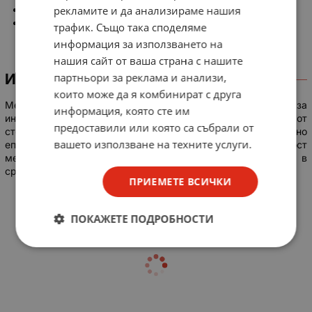
рекламите и да анализираме нашия
Удароустойчивост: IK10
Сертификати: CE, TUV, RoHS
трафик. Също така споделяме
информация за използването на
нашия сайт от ваша страна с нашите
партньори за реклама и анализи,
ИНФОРМАЦИЯ
които може да я комбинират с друга
Метално табло за стенен монтаж, подходящо за
информация, която сте им
индустриална и жилищна употреба. Таблото е изработено от
предоставили или която са събрали от
стоманена листова ламарина с прахова полиестерно
вашето използване на техните услуги.
епоксидна боя. Поради високата степен на удароустойчивост
металните табла са особено подходящи за приложение в
среди, в които има риск от механичен удар.
ПРИЕМЕТЕ ВСИЧКИ
ПОКАЖЕТЕ ПОДРОБНОСТИ