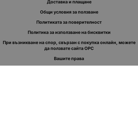
Доставка и плащане
Общи условия за ползване
Политиката за поверителност
Политика за използване на бисквитки
При възникване на спор, свързан с покупка онлайн, можете
да ползвате сайта ОРС
Вашите права
Отказ от сделка
За нас
Полезни връзки
Карта на сайта
Контакти
КОНТАКТИ
"КВАЗЕР" ЕООД