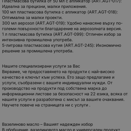
Пластмасова бутилка от 50 мл с апликатор (ART.AGT-017):
Идеална за прецизни, малки приложения.
100 мл пластмасова бутилка с апликатор (ART.AGT-018):
Оптимална за малки проекти.
300 мл аерозол (ART.AGT-019): Удобно нанасяне върху по-
големи повърхности благодарение на аерозолната версия.
1 л пластмасова бутилка (ART.AGT-099): Отличен избор за
интензивна промишлена употреба.
5-литрова пластмасова кутия (ART.AGT-245): Икономично
решение за промишлена употреба.
Нашите специализирани услуги за Вас
Вярваме, че предоставянето на продукти с най-високо
качество е ключът към успеха. Ето защо предлагаме и
услуги, съобразени с вашите индивидуални нужди. От
производство на продукти под собствена марка до
информационни листове за безопасност на 22 езика, всяка от
нашите услуги е разработена с мисъл за вашите очаквания.
Научете повече на страницата ни с услуги .
Вазелиново масло – Вашият надежден избор
В обобщение, вазелиновото масло е универсален продукт,