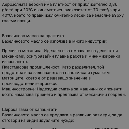
Аерозолната версия има плътност от приблизително 0,86
g/cm³ при 20°C и кинематичен вискозитет от 70 mm²/s при
40°C, което го прави изключително лесен за нанасяне върху
големи площи.
Вазелиново масло на практика
Вазелиновото масло се използва в много индустрии:
Прецизна механика: Идеален е за смазване на деликатни
механизми, осигурявайки плавна работа и минимизирайки
износването.
Пластмасова промишленост: Като разделител, той
предотвратява залепването на пластмаса и гума към
матриците, което е от решаващо значение в
производствените процеси.
Машиностроене: Надеждна смазка за машинни компоненти,
която намалява триенето и предпазва от механични повреди.
Широка гама от капацитети
Вазелиновото масло се предлага в различни размери, за да
отговори на индивидуалните нужди: