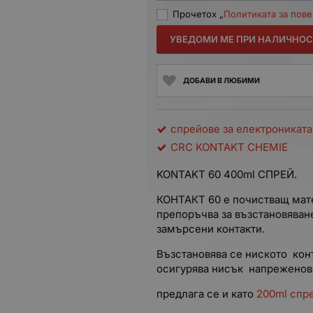
Прочетох „
Политиката за пов
УВЕДОМИ МЕ ПРИ НАЛИЧНОС
ДОБАВИ В ЛЮБИМИ
спрейове за електрониката
CRC KONTAKT CHEMIE
KONTAKT 60 400ml СПРЕЙ.
КОНТАКТ 60 е почистващ мате
препоръчва за възстановяване
замърсени контакти.
Възстановява се ниското конт
осигурява нисък напреженов 
предлага се и като
200ml спр