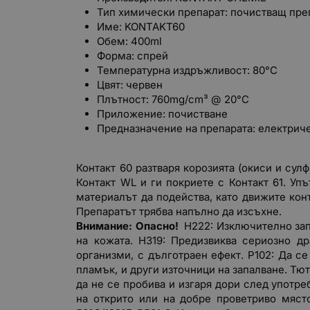
Тип химически препарат: почистващ пре
Име: KONTAKT60
Обем: 400ml
Форма: спрей
Температурна издръжливост: 80°C
Цвят: червен
Плътност: 760mg/cm³ @ 20°C
Приложение: почистване
Предназначение на препарата: електрич
Контакт 60 разтваря корозията (окиси и сул
Контакт WL и ги покриете с Контакт 61. Уп
материалът да подейства, като движите конт
Препаратът трябва напълно да изсъхне.
Внимание:
Опасно!
H222: Изключително запа
на кожата. H319: Предизвиква сериозно д
организми, с дълготраен ефект. P102: Да се
пламък, и други източници на запалване. Тю
да не се пробива и изгаря дори след употреб
на открито или на добре проветриво място