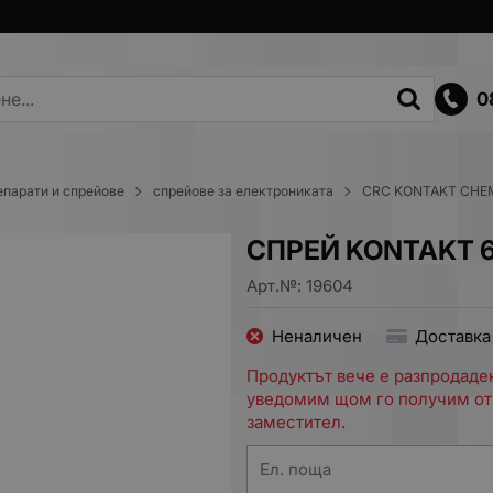
0
епарати и спрейове
спрейове за електрониката
CRC KONTAKT CHE
СПРЕЙ KONTAKT 6
Арт.№:
19604
Неналичен
Доставка
Продуктът вече е разпродаден
уведомим щом го получим от
заместител.
Ел. поща