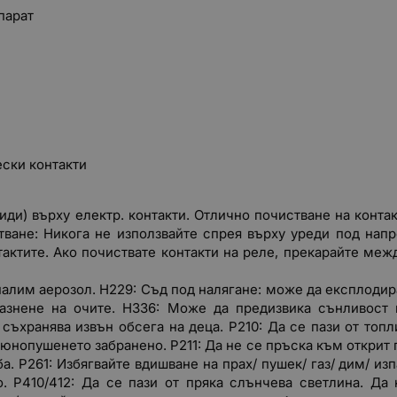
парат
ески контакти
фиди) върху електр. контакти. Отлично почистване на контак
ътване: Никога не използвайте спрея върху уреди под нап
актите. Ако почиствате контакти на реле, прекарайте меж
лим аерозол. H229: Съд под налягане: може да експлодира
разнене на очите. H336: Може да предизвика сънливост 
 съхранява извън обсега на деца. P210: Да се пази от топ
тюнопушенето забранено. P211: Да не се пръска към открит п
а. P261: Избягвайте вдишване на прах/ пушек/ газ/ дим/ из
. P410/412: Да се пази от пряка слънчева светлина. Да 