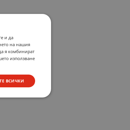
е и да
нето на нашия
 да я комбинират
ашето използване
ТЕ ВСИЧКИ