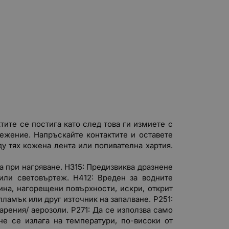
тите се постига като след това ги измиете с
режение. Напръскайте контактите и оставете
ду тях кожена лента или попивателна хартия.
 при нагряване. H315: Предизвиква дразнене
или световъртеж. H412: Вреден за водните
лина, нагорещени повърхности, искри, открит
ламък или друг източник на запалване. P251:
парения/ аерозоли. P271: Да се използва само
не се излага на температури, по-високи от