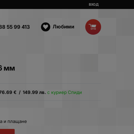
ВХОД
Любими
88 55 99 413
6 мм
76.69
€
/
149.99
лв.
с куриер Спиди
а и плащане