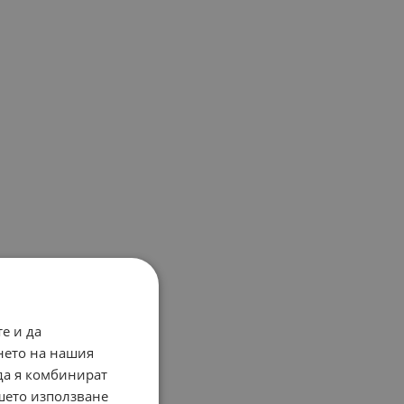
е и да
нето на нашия
 да я комбинират
ашето използване