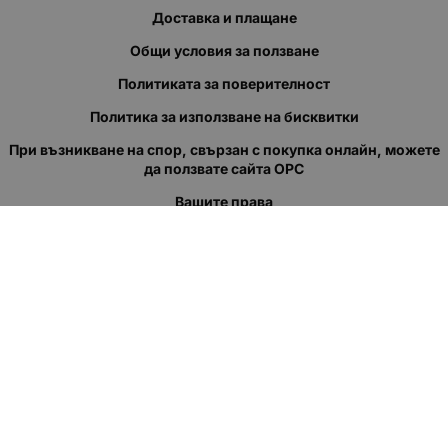
Доставка и плащане
Общи условия за ползване
Политиката за поверителност
Политика за използване на бисквитки
При възникване на спор, свързан с покупка онлайн, можете
да ползвате сайта ОРС
Вашите права
Отказ от сделка
За нас
Полезни връзки
Карта на сайта
Контакти
КОНТАКТИ