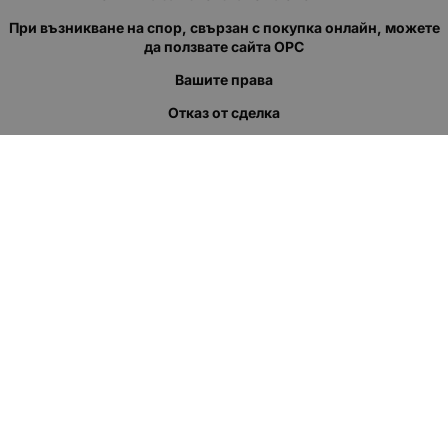
При възникване на спор, свързан с покупка онлайн, можете
да ползвате сайта ОРС
Вашите права
Отказ от сделка
За нас
Полезни връзки
Карта на сайта
Контакти
КОНТАКТИ
"КВАЗЕР" ЕООД
Адрес: гр. Пловдив
ул."Кукленско шосе" No.12
Ел. поща (препиши, не копирай):
salеs:at:kvazer.cоm
Телефон:
088 55 99 413