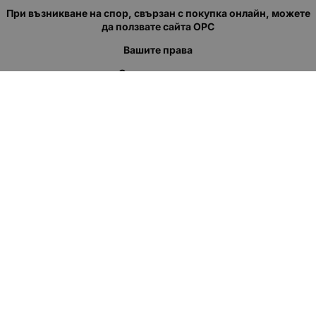
При възникване на спор, свързан с покупка онлайн, можете
да ползвате сайта ОРС
Вашите права
Отказ от сделка
За нас
Полезни връзки
Карта на сайта
Контакти
КОНТАКТИ
"КВАЗЕР" ЕООД
Адрес: гр. Пловдив
ул."Кукленско шосе" No.12
Ел. поща (препиши, не копирай):
salеs:at:kvazer.cоm
Телефон:
088 55 99 413