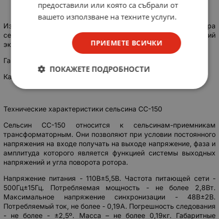
предоставили или която са събрали от
вашето използване на техните услуги.
Изготовитель гарантирует бесперебойную работу прибора
сельсин СС 150 при соблюдении потребителем условий
ПРИЕМЕТЕ ВСИЧКИ
эксплуатации, транспортировки и хранения.
Гарантийный срок – 1 год с начала эксплуатации.
ПОКАЖЕТЕ ПОДРОБНОСТИ
Календарный срок службы - не менее 5 лет.
Технические характеристики сельсина СС-150
Сельсин СС-150 относится к сельсинам-приемникам
трансформаторным. Они позволяют при условии постоянного
напряжения на входе получать на выходе напряжение, фаза и
амплитуда которого является функцией системы выходных
напряжений и угла поворота ротора.
Напряжение питания - 110В±5,5В. Частота питающей сети -
500Гц±15Гц. Потребляемая мощность - не более 2,8Вт.
Максимальное напряжение синхронизации - 48В±2В.
Потребляемый ток, не более - 0,19А. Погрешность следования
- не более - ±2,5º. Масса – не более 0,19кг. Габаритные