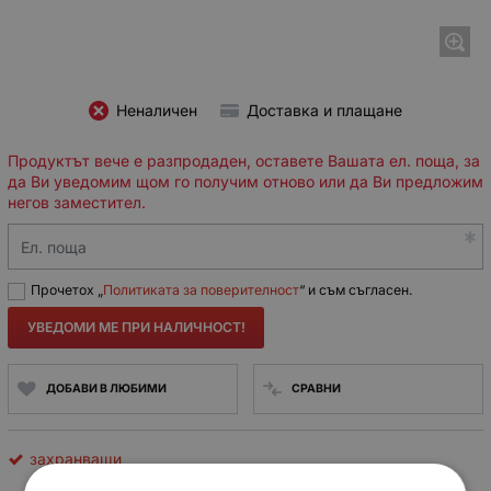
Неналичен
Доставка и плащане
Продуктът вече е разпродаден, оставете Вашата ел. поща, за
да Ви уведомим щом го получим отново или да Ви предложим
негов заместител.
Ел. поща
Прочетох „
Политиката за поверителност
“ и съм съгласен.
УВЕДОМИ МЕ ПРИ НАЛИЧНОСТ!
ДОБАВИ В ЛЮБИМИ
СРАВНИ
захранващи