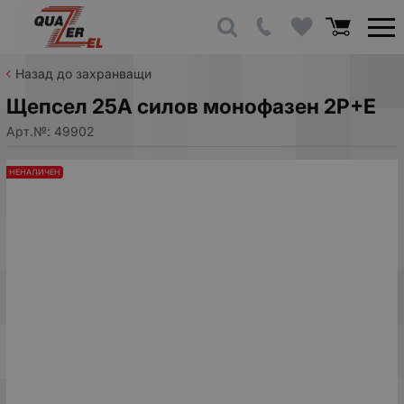
Назад до захранващи
Щепсел 25A силов монофазен 2P+E
Арт.№:
49902
НЕНАЛИЧЕН