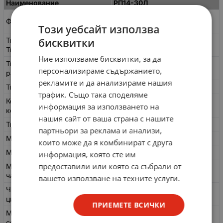
Наименование
РП14-30Л
Низкочастотный
Функциональная группа
прямоугольный
Този уебсайт използва
Типономинал
бисквитки
розетка
Типоконструкция
Ние използваме бисквитки, за да
Типоразмер корпуса/номер
14
персонализираме съдържанието,
разработки
рекламите и да анализираме нашия
Тип контакта
ножевой
трафик. Също така споделяме
Количество выводов или
30
информация за използването на
контактов, шт
нашия сайт от ваша страна с нашите
Тип кожуха или патрубка
без кожуха
партньори за реклама и анализи,
Метод сочленения
Врубной
които може да я комбинират с друга
Метод монтажа
Пайка
информация, която сте им
предоставили или която са събрали от
Минимальная наработка
5000
часов
вашето използване на техните услуги.
Число коммутационных
1000
циклов/сочленений
ПРИЕМЕТЕ ВСИЧКИ
Минимальный срок
12
сохраняемости, лет