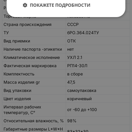
ПОКАЖЕТЕ ПОДРОБНОСТИ
Рабочее положение
любое
Торговая марка
неизвестна
Страна происхождения
СССР
ТУ
бРО.364.024ТУ
Вид приемки
ОТК
Наличие паспорта -этикетки
нет
Климатическое исполнение
УХЛ 2.1
Фактическая маркировка
РП14-30Л
Комплектность
в сборе
Масса изделия gr
47,5
Вид упаковки
самоупаковка
Цвет изделия
коричневый
Интервал рабочих
от -60 до +100
температур, С°
Относительная влажность, %
98%
Габаритные размеры L*W*H
83*32*30