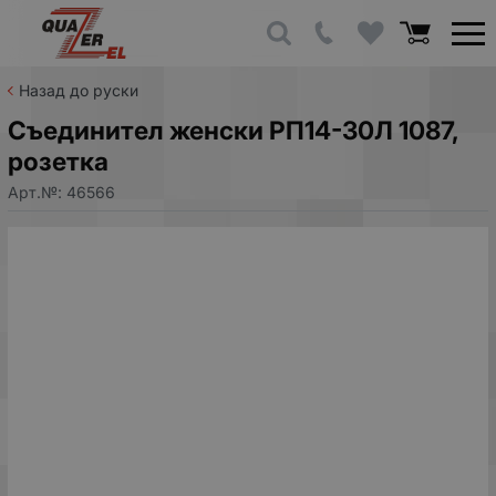
Назад до руски
Съединител женски РП14-30Л 1087,
розетка
Арт.№:
46566