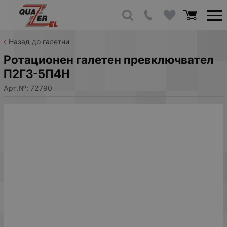
Назад до галетни
Ротационен галетен превключвател
П2Г3-5П4H
Арт.№:
72790