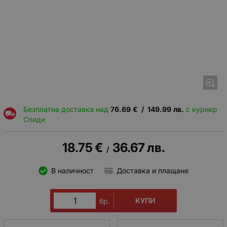
Безплатна доставка над
76.69
€
/
149.99
лв.
с куриер
Спиди
18.75
€
36.67
лв.
/
В наличност
Доставка и плащане
КУПИ
бр.