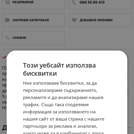
088 55 99 413
РЕЗЕРВИРАЙ
НАПРАВИ ЗАПИТВАНЕ
ДОБАВИ В ЛЮБИМИ
СРАВНИ
галетни
Този уебсайт използва
П2Г-3 5П4Н е малогабаритен високочестотен галетен
бисквитки
превключвател с роторен тип на действие, предназначен за
комутация на електрически вериги в постояннотокова и
Ние използваме бисквитки, за да
променливотокова среда. Технически характеристики и
персонализираме съдържанието,
данни устройството има следните параметри: Брой позиции:
5 работни положения. Брой направления: 4 независими
рекламите и да анализираме нашия
направления (секции). Номинално напрежение: до 220 V.
трафик. Също така споделяме
Номинален ток: до 2 A. Тип монтаж: Панелен…
информация за използването на
нашия сайт от ваша страна с нашите
партньори за реклама и анализи,
ДОКУМЕНТИ ЗА СВАЛЯНЕ
които може да я комбинират с друга