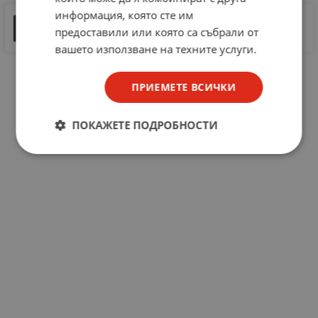
информация, която сте им
Ротационен галетен превключвател П2Г3-11П2H
предоставили или която са събрали от
100 KB |
PDF
PDF
вашето използване на техните услуги.
ПРИЕМЕТЕ ВСИЧКИ
ПОКАЖЕТЕ ПОДРОБНОСТИ