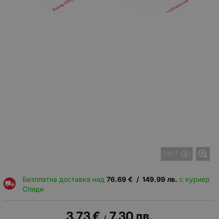
1 от 2
Безплатна доставка над
76.69
€
/
149.99
лв.
с куриер
Спиди
3.73
€
7.30
лв.
/