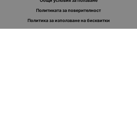
Общи условия за ползване
Политиката за поверителност
Политика за използване на бисквитки
При възникване на спор, свързан с покупка онлайн, можете
да ползвате сайта ОРС
Вашите права
Отказ от сделка
За нас
Полезни връзки
Карта на сайта
Контакти
КОНТАКТИ
"КВАЗЕР" ЕООД
Адрес: гр. Пловдив
ул."Кукленско шосе" No.12