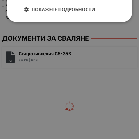
- Минимальная наработка, не менее ...... 25000 часов;
ПОКАЖЕТЕ ПОДРОБНОСТИ
- Срок сохраняемости ...... 20 лет;
- Масса резистора, не более ...... 27 г.
ДОКУМЕНТИ ЗА СВАЛЯНЕ
Съпротивления С5-35В
89 KB |
PDF
PDF