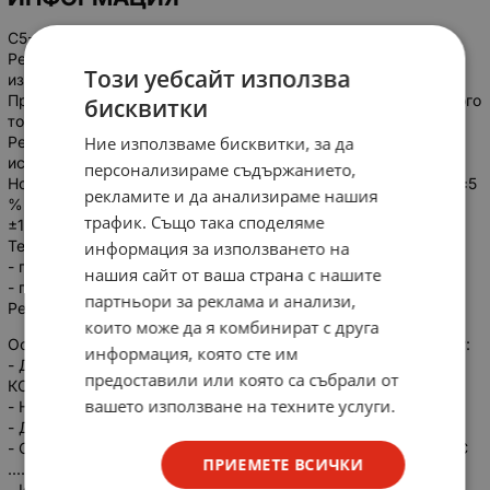
С5-35В 10Вт
Резисторы С5-35В 10 Вт постоянные проволочные,
Този уебсайт използва
изолированные для навесного монтажа.
Предназначен для работы в цепях постоянного и переменного
бисквитки
токов радиоэлектронной аппаратуры.
Резисторы изготавливаются во всеклиматическом
Ние използваме бисквитки, за да
исполнении В.
персонализираме съдържанието,
Номинальное сопротивление с допускаемым отклонением ±5
рекламите и да анализираме нашия
% соответствует ряду Е24, а с допускаемым отклонением
трафик. Също така споделяме
±10 % ряду Е12.
Технические условия:
информация за използването на
- приемка "ОТК" ОЖ0.467.551 ТУ;
нашия сайт от ваша страна с нашите
- приемка "ПЗ" ОЖ0.467.541 ТУ.
партньори за реклама и анализи,
Резисторы С5-35В являются аналогами резисторов ПЭВ.
които може да я комбинират с друга
Основные технические параметры резисторов С5-35В 10 Вт:
информация, която сте им
- Диапазон номинальных сопротивлений ...... 1,0 Ом... 10,0
предоставили или която са събрали от
КОм;
вашето използване на техните услуги.
- Номинальная мощность ...... 10 Вт;
- Допускаемые отклонения сопротивлений ...... ±5; ±10 %;
- Относительная влажность окружающего воздуха при 35°С
ПРИЕМЕТЕ ВСИЧКИ
...... 98 %;
- Интервал рабочих температур, °С ...... -60... +155 °С;