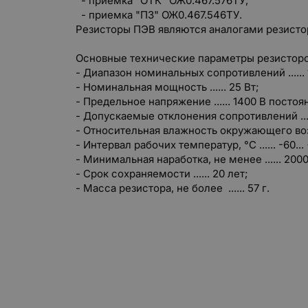
- приемка "ОТК" ОЖ0.467.576ТУ;
- приемка "ПЗ" ОЖ0.467.546ТУ.
Резисторы ПЭВ являются аналогами резисто
Основные технические параметры резисторо
- Диапазон номинальных сопротивлений ...... 1
- Номинальная мощность ...... 25 Вт;
- Предельное напряжение ...... 1400 В постоя
- Допускаемые отклонения сопротивлений ....
- Относительная влажность окружающего возду
- Интервал рабочих температур, °С ...... -60...
- Минимальная наработка, не менее ...... 200
- Срок сохраняемости ...... 20 лет;
- Масса резистора, не более ...... 57 г.