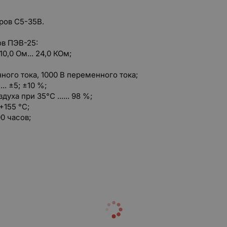
ров С5-35В.
в ПЭВ-25:
0,0 Ом... 24,0 КОм;
нного тока, 1000 В переменного тока;
.. ±5; ±10 %;
ха при 35°С ...... 98 %;
 +155 °С;
00 часов;