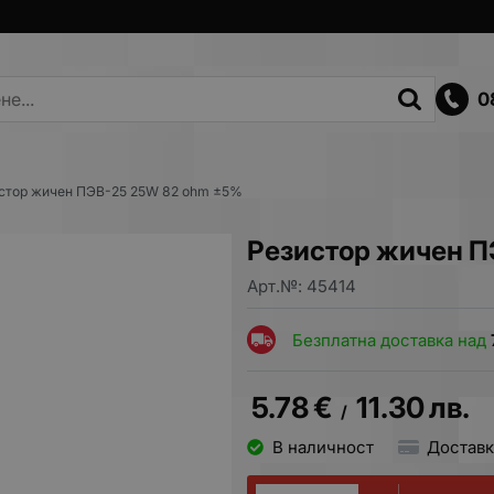
0
стор жичен ПЭВ-25 25W 82 ohm ±5%
Резистор жичен П
Арт.№:
45414
Безплатна доставка над
5.78
€
11.30
лв.
/
В наличност
Доставк