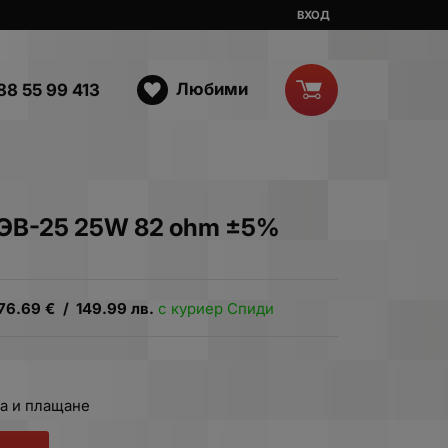
ВХОД
Любими
88 55 99 413
ЭВ-25 25W 82 ohm ±5%
76.69
€
/
149.99
лв.
с куриер Спиди
а и плащане