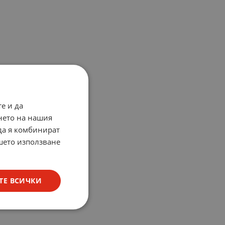
е и да
нето на нашия
 да я комбинират
ашето използване
ТЕ ВСИЧКИ