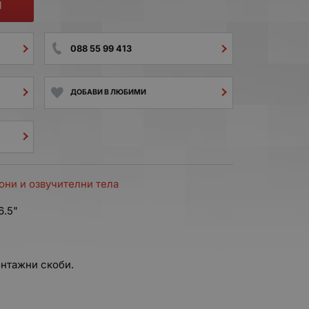
И
088 55 99 413
ДОБАВИ В ЛЮБИМИ
они и озвучителни тела
6.5"
нтажни скоби.