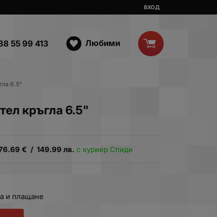
ВХОД
Любими
88 55 99 413
гла 6.5"
тел кръгла 6.5"
76.69
€
/
149.99
лв.
с куриер Спиди
а и плащане