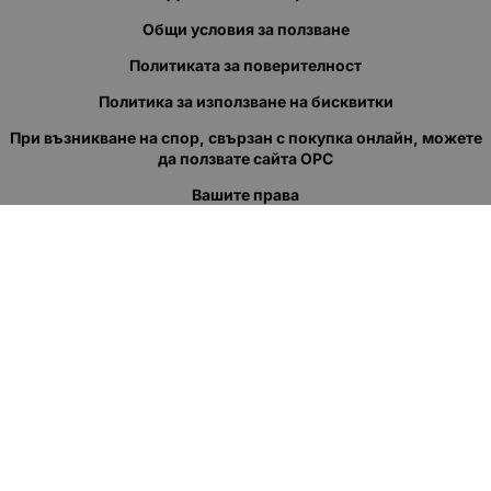
Общи условия за ползване
Политиката за поверителност
Политика за използване на бисквитки
При възникване на спор, свързан с покупка онлайн, можете
да ползвате сайта ОРС
Вашите права
Отказ от сделка
За нас
Полезни връзки
Карта на сайта
Контакти
КОНТАКТИ
"КВАЗЕР" ЕООД