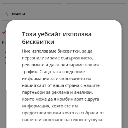
СРАВНИ
Принадлежности за тонколони и озвучителни тела
Този уебсайт използва
бисквитки
Решетка за говорител кръгла 6.5"
Ние използваме бисквитки, за да
EAN: 5901436717911
персонализираме съдържанието,
Цената е за 1бр
Комплектът включва 4 монтажни скоби.
рекламите и да анализираме нашия
трафик. Също така споделяме
информация за използването на
нашия сайт от ваша страна с нашите
партньори за реклама и анализи,
които може да я комбинират с друга
информация, която сте им
предоставили или която са събрали от
вашето използване на техните услуги.