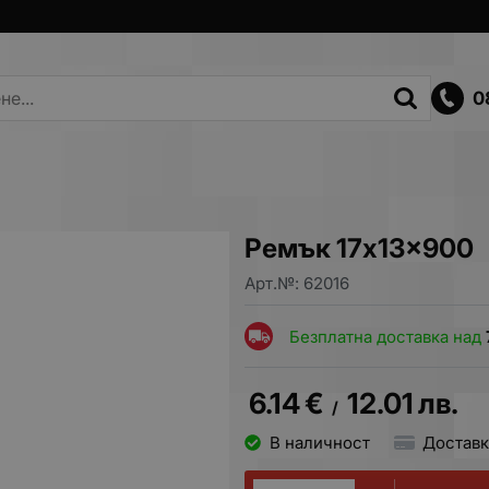
0
Ремък 17x13x900
Арт.№:
62016
Безплатна доставка над
6.14
€
12.01
лв.
/
В наличност
Доставк