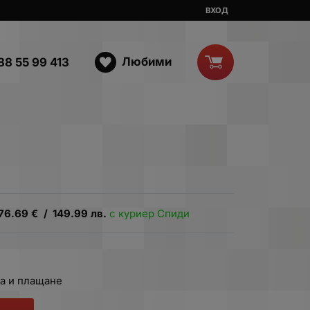
ВХОД
Любими
88 55 99 413
76.69
€
/
149.99
лв.
с куриер Спиди
а и плащане