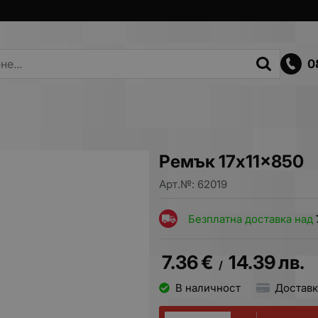
0
Ремък 17x11x850
Арт.№:
62019
Безплатна доставка над
7.36
€
14.39
лв.
/
В наличност
Доставк