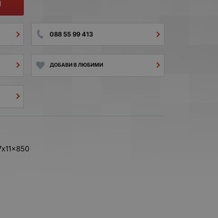
И
088 55 99 413
ДОБАВИ В ЛЮБИМИ
7x11x850