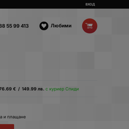
ВХОД
Любими
88 55 99 413
76.69
€
/
149.99
лв.
с куриер Спиди
а и плащане