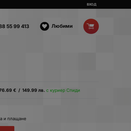
ВХОД
Любими
88 55 99 413
76.69
€
/
149.99
лв.
с куриер Спиди
а и плащане