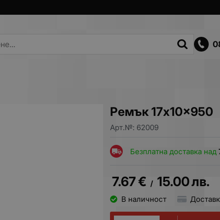
0
Ремък 17x10x950
Арт.№:
62009
Безплатна доставка над
7.67
€
15.00
лв.
/
В наличност
Доставк